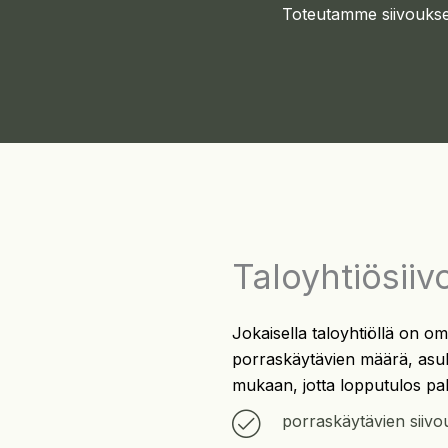
Toteutamme siivoukset h
Taloyhtiösiiv
Jokaisella taloyhtiöllä on om
porraskäytävien määrä, asuk
mukaan, jotta lopputulos pa
porraskäytävien siivo