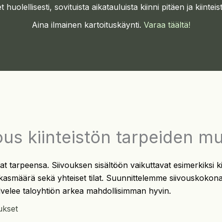
uolellisesti, sovituista aikatauluista kiinni pitäen ja kiint
Aina ilmainen kartoituskäynti.
Varaa täältä!
ous kiinteistön tarpeiden m
at tarpeensa. Siivouksen sisältöön vaikuttavat esimerkiksi k
asmäärä sekä yhteiset tilat. Suunnittelemme siivouskokon
lvelee taloyhtiön arkea mahdollisimman hyvin.
ukset