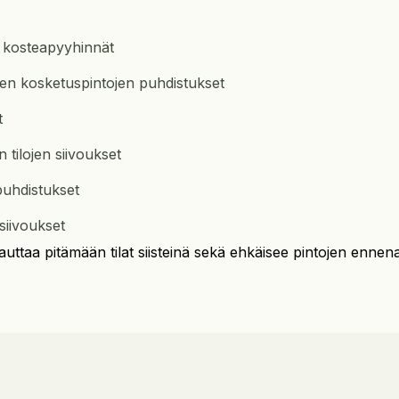
ja kosteapyyhinnät
en kosketuspintojen puhdistukset
t
 tilojen siivoukset
 puhdistukset
osiivoukset
auttaa pitämään tilat siisteinä sekä ehkäisee pintojen ennena