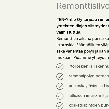
Remonttisiivo
TEN-Yhtiö Oy tarjoaa remon
yhteisten tilojen siisteyd
valmistuttua.
Remonttien aikana porraskäytä
irtoroskia. Säännöllinen yl
sekä vähentää pölyn ja lian 
mukaan. Pidämme yhteydenpi
irtoroskien ja rakennus
remonttipölyn poistamis
porraskäytävien ja his
lattioiden imuroinnit 
kosketuspintojen puhd