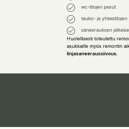
wc-tilojen pesut
tauko- ja yhteistilojen
saneerauksen jälkeise
Huolellisesti toteutettu remon
asukkaille myös remontin ai
linjasaneeraussiivous.