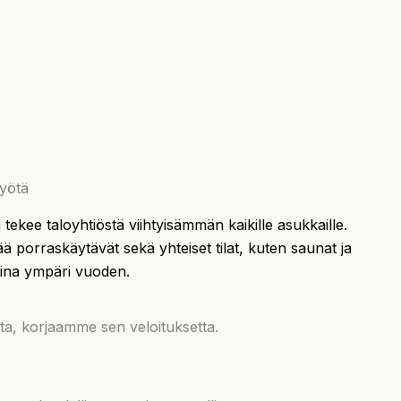
työtä
ekee taloyhtiöstä viihtyisämmän kaikille asukkaille.
tää porraskäytävät sekä yhteiset tilat, kuten saunat ja
lisina ympäri vuoden.
sta, korjaamme sen veloituksetta.