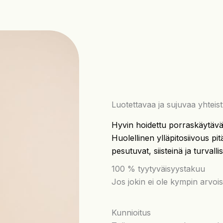
Luotettavaa ja sujuvaa yhteis
Hyvin hoidettu porraskäytävä t
Huolellinen ylläpitosiivous pi
pesutuvat, siisteinä ja turval
100 % tyytyväisyystakuu
Jos jokin ei ole kympin arvoi
Kunnioitus