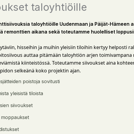
ukset taloyhtiöille
ttisiivouksia taloyhtiöille Uudenmaan ja Päijät-Hämeen 
estä remonttien aikana sekä toteutamme huolelliset loppu
viin, hisseihin ja muihin yleisiin tiloihin kertyy helposti r
läpitosiivous auttaa pitämään taloyhtiön arjen toimivampan
leviämistä kiinteistössä. Toteutamme siivoukset aina kohte
don selkeänä koko projektin ajan.
jätteiden poistoja sovitusti
ta yleisistä tiloista
sien siivoukset
ja moppaukset
istukset