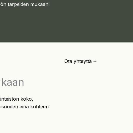
eistön tarpeiden mukaan.
Ota yhteyttä ⭢
ukaan
iinteistön koko,
aisuuden aina kohteen