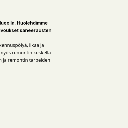
alueella. Huolehdimme
siivoukset saneerausten
akennuspölyä, likaa ja
a myös remontin keskellä
en ja remontin tarpeiden