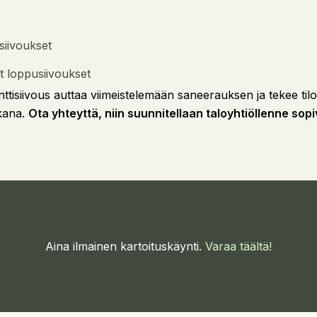
 siivoukset
t loppusiivoukset
ttisiivous auttaa viimeistelemään saneerauksen ja tekee tilois
kana.
Ota yhteyttä, niin suunnitellaan taloyhtiöllenne sopi
Aina ilmainen kartoituskäynti.
Varaa täältä!