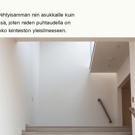
viihtyisämmän niin asukkaille kuin
össä, joten niiden puhtaudella on
o kiinteistön yleisilmeeseen.